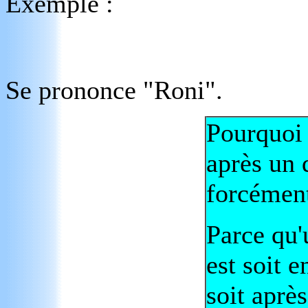
Exemple :
Se prononce "Roni".
Pourquoi
après un 
forcément
Parce qu'
est soit 
soit aprè