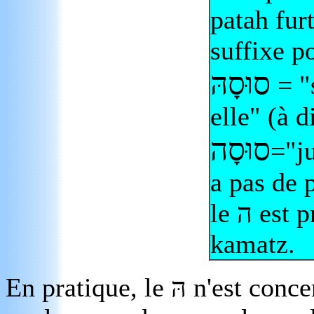
patah furt
suffixe p
סוּסָהּ
= "
elle" (à d
סוּסָה
="ju
a pas de p
le
ה
est p
kamatz.
En pratique, le
הּ
n'est conce