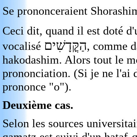
Se prononceraient Shorashi
Ceci dit, quand il est doté d'
הַקֳּדָשִׁים
vocalisé
, comme da
hakodashim. Alors tout le mo
prononciation. (Si je ne l'ai 
prononce "o").
Deuxième cas.
Selon les sources universitai
qamatz est suivi d'un hataf-q