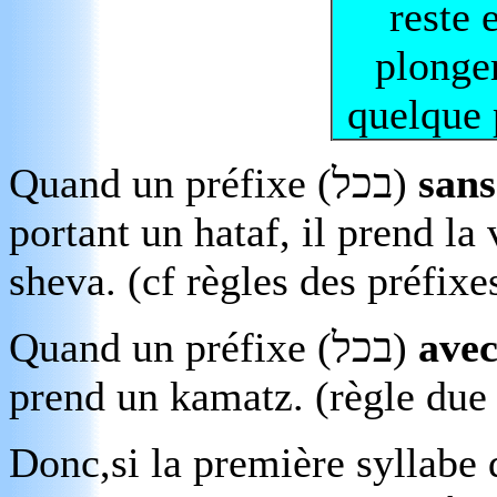
reste 
plonge
quelque 
Quand un préfixe (
בכל
)
san
portant un hataf, il prend la
sheva. (cf règles des préfix
Quand un préfixe (
בכל
)
ave
prend un kamatz. (règle due
Donc,si la première syllabe 