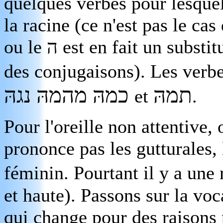
quelques verbes pour lesque
la racine (ce n'est pas le c
ou le
ה
est en fait un substi
des conjugaisons). Les verbe
תמהּ
כמהּ מהמהּ נגהּ
et
.
Pour l'oreille non attentive,
prononce pas les gutturales,
féminin. Pourtant il y a une
et haute). Passons sur la vo
qui change pour des raisons 