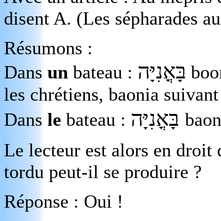
disent A. (Les sépharades aus
Résumons :
בָּאֳנִיָּה
Dans
un
bateau :
boon
les chrétiens, baonia suivant
בָּאֳנִיָּה
Dans
le
bateau :
baon
Le lecteur est alors en droi
tordu peut-il se produire ?
Réponse : Oui !