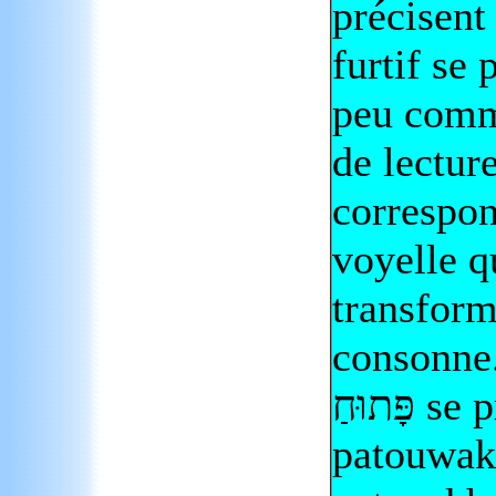
précisent
furtif se
peu comm
de lectur
correspon
voyelle q
transform
consonne
פָּתוּחַ
se p
patouwak