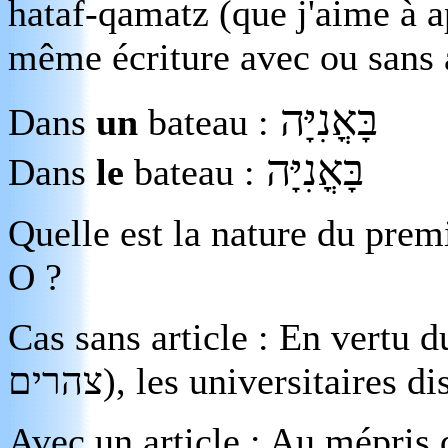
hataf-qamatz (que j'aime à a
même écriture avec ou sans a
בָּאֳנִיָּה
Dans
un
bateau :
בָּאֳנִיָּה
Dans
le
bateau :
Quelle est la nature du pre
O ?
Cas sans article : En vertu 
צהרים
), les universitaires d
Avec un article : Au mépris d